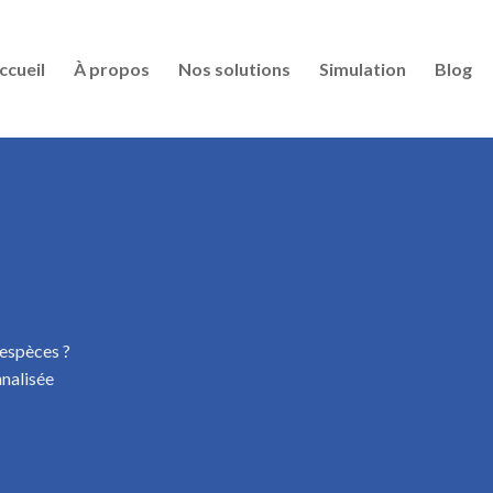
ccueil
À propos
Nos solutions
Simulation
Blog
 espèces ?
nalisée